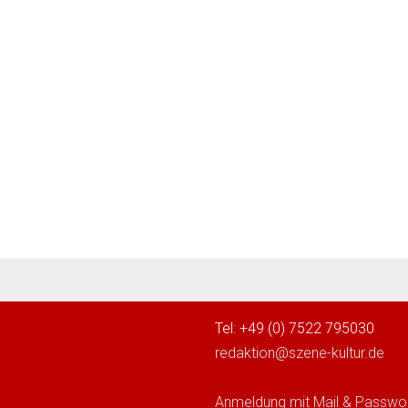
Tel: +49 (0) 7522 795030
redaktion@szene-kultur.de
Anmeldung mit Mail & Passwo