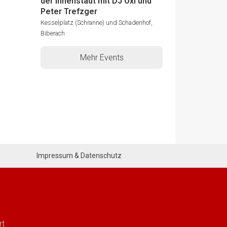
der Innenstadt mit DJ Oxi und
Peter Trefzger
Kesselplatz (Schranne) und Schadenhof,
Biberach
Mehr Events
Impressum & Datenschutz
rt