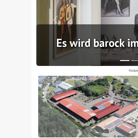
Previous
Es wird barock i
Redak