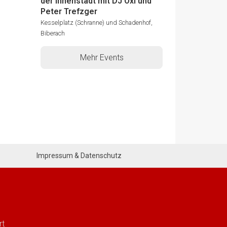
der Innenstadt mit DJ Oxi und
Peter Trefzger
Kesselplatz (Schranne) und Schadenhof,
Biberach
Mehr Events
Impressum & Datenschutz
rt