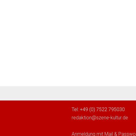
Tel: +49 (0) 7522 795030
redaktion@szene-kultur.de
Anmeldung mit Mail & Passwo